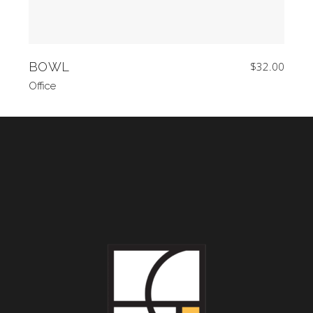
BOWL
$
32.00
Office