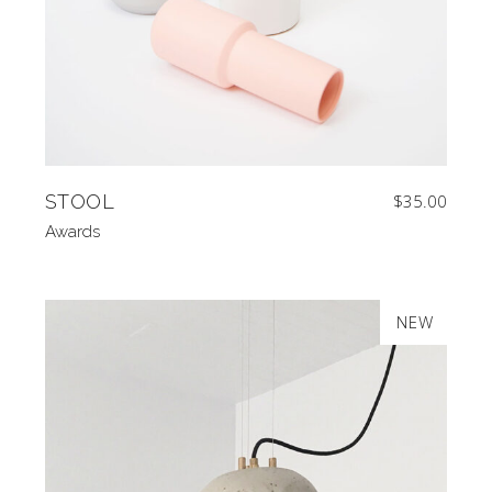
STOOL
$
35.00
Awards
SALE
NEW